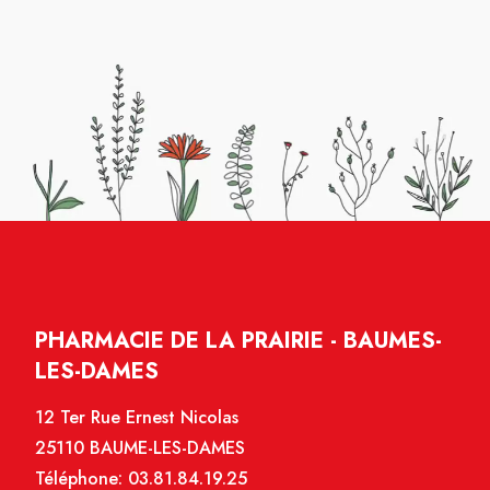
PHARMACIE DE LA PRAIRIE - BAUMES-
LES-DAMES
12 Ter Rue Ernest Nicolas
25110 BAUME-LES-DAMES
Téléphone:
03.81.84.19.25