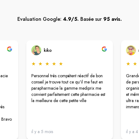
Evaluation Google:
4.9/5.
Basée sur
95 avis.
kiko
★
★
★
★
★
★
★
macie
Personnel très compétent réactif de bon
Grande
conseil je trouve tout ce qu'il me faut en
de par
parapharmacie la gamme mediprix me
organis
convient parfaitement cette pharmacie est
et mêm
la meilleure de cette petite ville
ultra ra
rès
immense
! Bravo
il y a 5 mois
il y a 