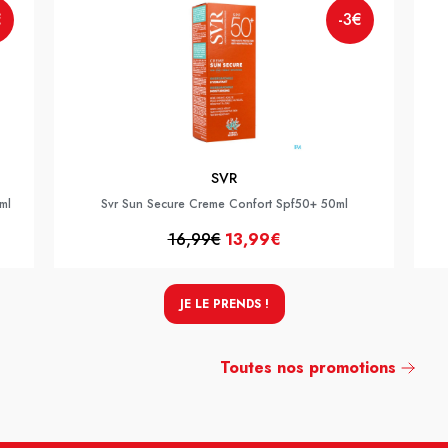
€
-3€
SVR
ml
Svr Sun Secure Creme Confort Spf50+ 50ml
16,99€
13,99€
JE LE PRENDS !
Toutes nos promotions