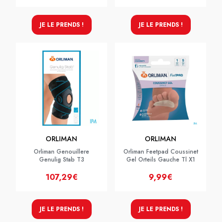
JE LE PRENDS !
JE LE PRENDS !
ORLIMAN
ORLIMAN
Orliman Genouillere
Orliman Feetpad Coussinet
Genulig Stab T3
Gel Orteils Gauche Tl X1
107,29€
9,99€
JE LE PRENDS !
JE LE PRENDS !