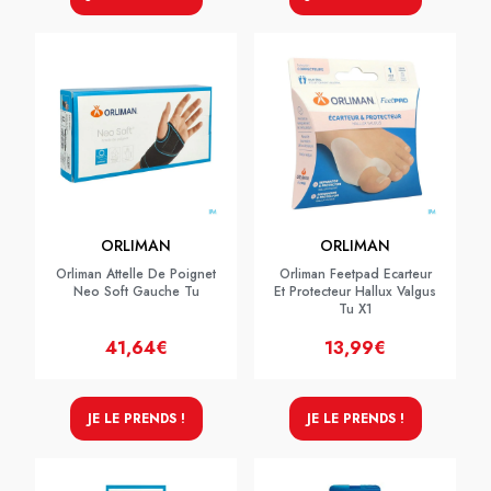
ORLIMAN
ORLIMAN
Orliman Attelle De Poignet
Orliman Feetpad Ecarteur
Neo Soft Gauche Tu
Et Protecteur Hallux Valgus
Tu X1
41,64€
13,99€
JE LE PRENDS !
JE LE PRENDS !