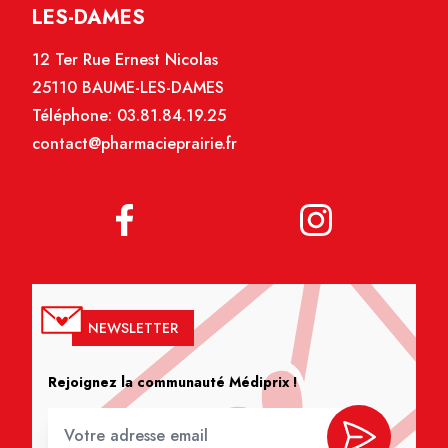
LES-DAMES
12 Ter Rue Ernest Nicolas
25110 BAUME-LES-DAMES
Téléphone:
03.81.84.19.25
contact@pharmacieprairie.fr
NEWSLETTER
Rejoignez la communauté Médiprix !