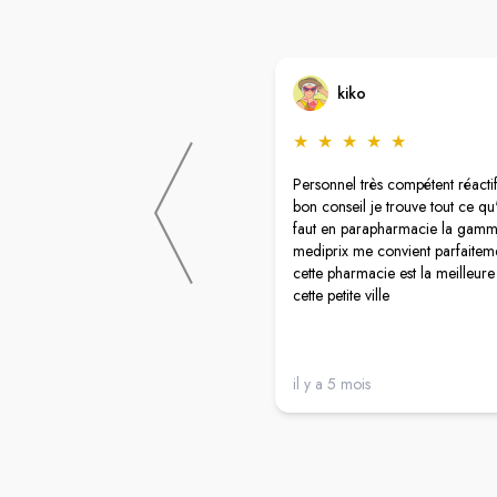
kiko
★
★
★
★
★
Personnel très compétent réacti
bon conseil je trouve tout ce qu
faut en parapharmacie la gam
mediprix me convient parfaitem
cette pharmacie est la meilleure
cette petite ville
il y a 5 mois