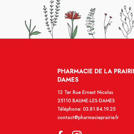
PHARMACIE DE LA PRAIRI
DAMES
12 Ter Rue Ernest Nicolas
25110 BAUME-LES-DAMES
Téléphone:
03.81.84.19.25
contact@pharmacieprairie.fr