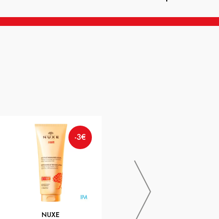
-3€
MODILAC
-3€
MODILAC 3 DOUCEA CROISS
800G
NUXE