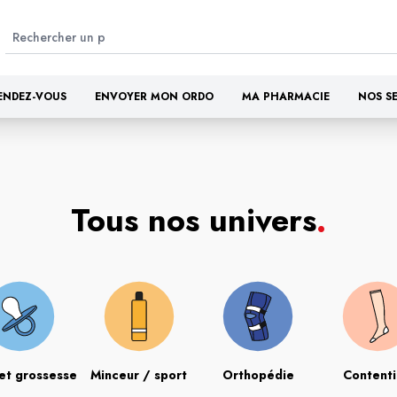
ENDEZ-VOUS
ENVOYER MON ORDO
MA PHARMACIE
NOS S
Tous nos univers
.
et grossesse
Minceur / sport
Orthopédie
Content