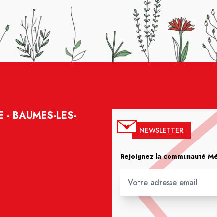
E - BAUMES-LES-
NEWSLETTER
Rejoignez la communauté Méd