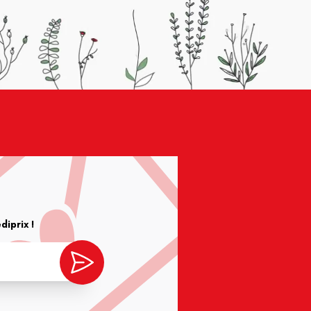
iprix !