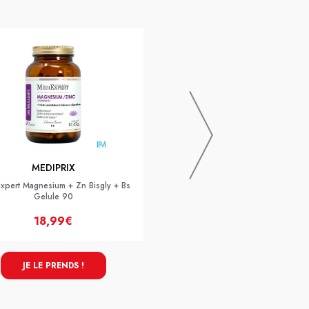
MUSTELA
MUSTELA BB EAU NETT S/R
PN500ML
MEDIPRIX
xpert Magnesium + Zn Bisgly + Bs
Gelule 90
18,99€
9,99€
JE LE PRENDS !
JE LE PRENDS !