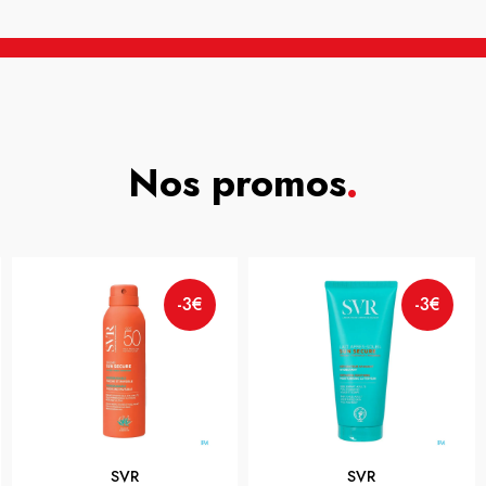
Nos promos
.
-3€
-3€
SVR
SVR