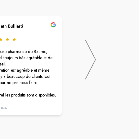
ath Bulliard
christine cuenin
★
★
★
★
★
★
★
★
leure pharmacie de Baume,
très bonne pharmacie, beaucoup d
l toujours très agréable et de
choix et personnel très à l'écoute
eil.
ation est agréable et même
l y a beaucoup de clients tout
pour ne pas nous faire
e…
al les produits sont disponibles,
oin de commander…
ur la gestion !
mois
il y a 2 mois
mande vivement sans hésiter