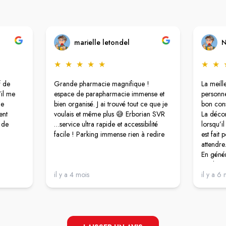
marielle letondel
N
★
★
★
★
★
★
★
f de
Grande pharmacie magnifique !
La meil
'il me
espace de parapharmacie immense et
personne
me
bien organisé. J ai trouvé tout ce que je
bon cons
ent
voulais et même plus 😅 Erborian SVR
La décor
 de
…service ultra rapide et accessibilité
lorsqu’i
facile ! Parking immense rien à redire
est fait 
attendr
En génér
pas bes
il y a 4 mois
Bravo po
il y a 6 
Je recom