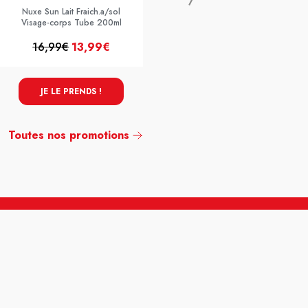
Nuxe Sun Lait Fraich.a/sol
Visage-corps Tube 200ml
16,99€
13,99€
13,99€
10,99€
JE LE PRENDS !
JE LE PRENDS !
Toutes nos promotions