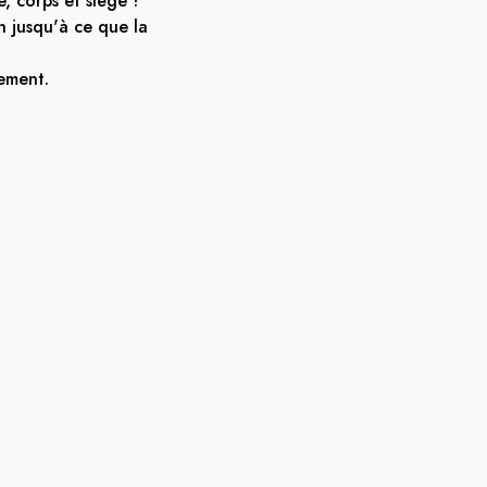
, corps et siège !
n jusqu'à ce que la
tement.