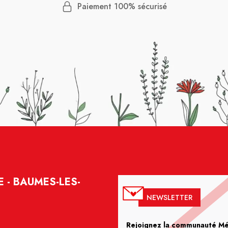
Paiement 100% sécurisé
E - BAUMES-LES-
NEWSLETTER
Rejoignez la communauté Méd