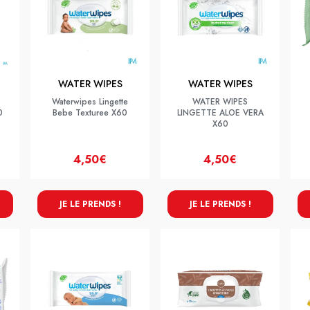
WATER WIPES
WATER WIPES
Waterwipes Lingette
WATER WIPES
0
Bebe Texturee X60
LINGETTE ALOE VERA
X60
4,50€
4,50€
JE LE PRENDS !
JE LE PRENDS !