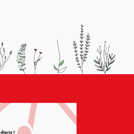
iprix !