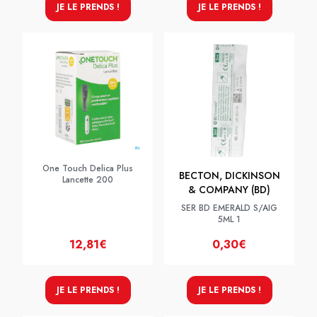
JE LE PRENDS !
JE LE PRENDS !
One Touch Delica Plus
BECTON, DICKINSON
Lancette 200
& COMPANY (BD)
SER BD EMERALD S/AIG
5ML 1
12,81€
0,30€
JE LE PRENDS !
JE LE PRENDS !