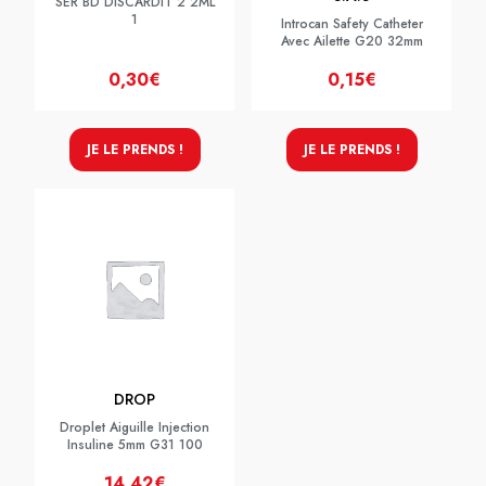
SER BD DISCARDIT 2 2ML
1
Introcan Safety Catheter
Avec Ailette G20 32mm
0,30€
0,15€
JE LE PRENDS !
JE LE PRENDS !
DROP
Droplet Aiguille Injection
Insuline 5mm G31 100
14,42€