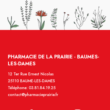
PHARMACIE DE LA PRAIRIE - BAUMES-
LES-DAMES
12 Ter Rue Ernest Nicolas
25110 BAUME-LES-DAMES
Téléphone:
03.81.84.19.25
contact@pharmacieprairie.fr