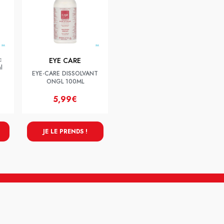
c
EYE CARE
l
EYE-CARE DISSOLVANT
ONGL 100ML
5,99€
JE LE PRENDS !