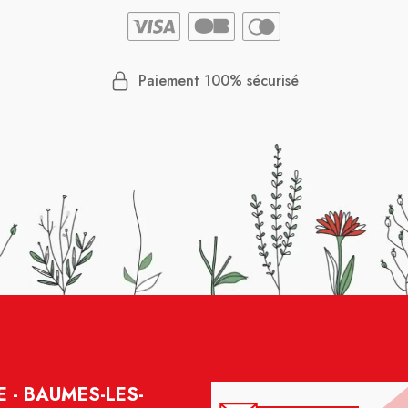
Paiement 100% sécurisé
E - BAUMES-LES-