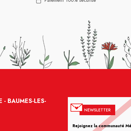
Paiement 100% sécurisé
E - BAUMES-LES-
NEWSLETTER
Rejoignez la communauté Méd