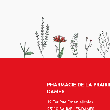
PHARMACIE DE LA PRAIRI
DAMES
12 Ter Rue Ernest Nicolas
25110 BAUME-LES-DAMES