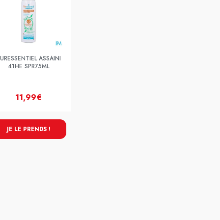
URESSENTIEL ASSAINI
41HE SPR75ML
11,99€
JE LE PRENDS !