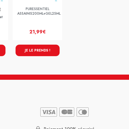
PURESSENTIEL
E
ASSAINIS200ML+GEL25ML
et
21,99€
JE LE PRENDS !