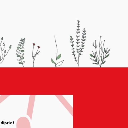
iprix !