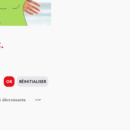
C
.
OK
RÉINITIALISER