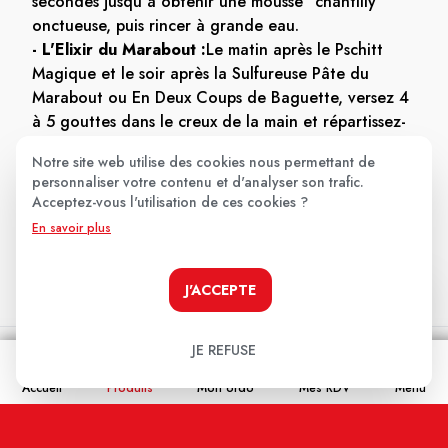
secondes jusqu'à obtenir une mousse "chantilly"
onctueuse, puis rincer à grande eau.
- L'Elixir du Marabout :
Le matin après le Pschitt
Magique et le soir après la Sulfureuse Pâte du
Marabout ou En Deux Coups de Baguette, versez 4
à 5 gouttes dans le creux de la main et répartissez-
les en massant, sur l'ensemble du visage. Insistez 10
Notre site web utilise des cookies nous permettant de
secondes sur chaque imperfection ; sa texture
personnaliser votre contenu et d'analyser son trafic.
enveloppera votre peau d'une gaine liftante.
Acceptez-vous l'utilisation de ces cookies ?
En savoir plus
- Le Chardon et le Marabout :
Appliquer sur la
peau propre et sèche chaque matin.
J'ACCEPTE
JE REFUSE
Ce qu'il y a dedans
Accueil
Produits
Mon ordo
Mes RDV
Menu