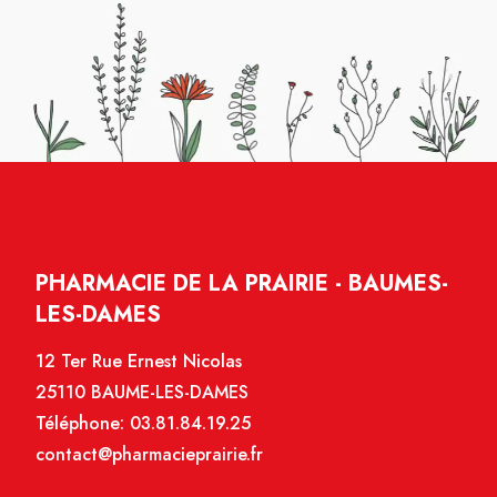
PHARMACIE DE LA PRAIRIE - BAUMES-
LES-DAMES
12 Ter Rue Ernest Nicolas
25110 BAUME-LES-DAMES
Téléphone:
03.81.84.19.25
contact@pharmacieprairie.fr