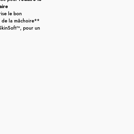
aire
rise le bon
 de la mâchoire**
SkinSoft™, pour un