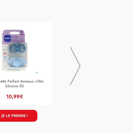
Mam Sucette Supreme Nuit +6m
Silicone X2
ette Perfect Animaux +18m
Silicone X2
10,99€
10,99€
JE LE PRENDS !
JE LE PRENDS !