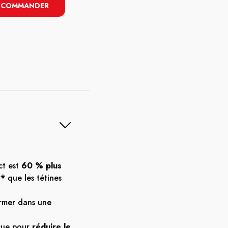
COMMANDER
ct est
60 % plus
**
que les tétines
ermer dans une
çue pour
réduire le