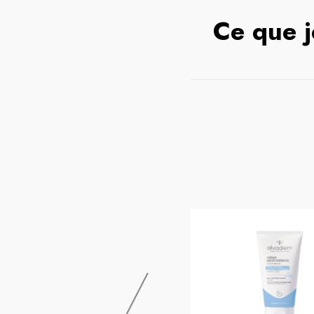
Ce que j
EXCILOR
Cooper Excilor Creme Hydra Intense
24h 125ml 20% Offert