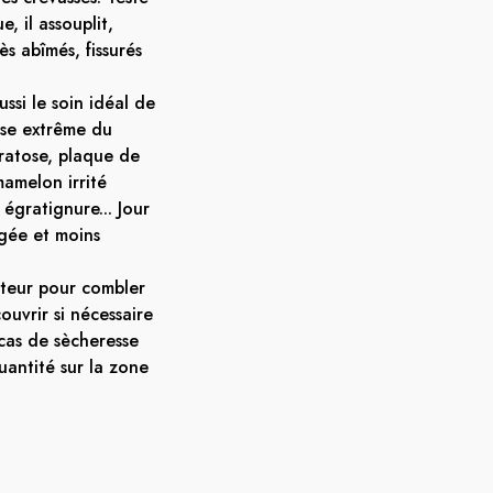
, il assouplit,
ès abîmés, fissurés
si le soin idéal de
sse extrême du
ératose, plaque de
mamelon irrité
 égratignure... Jour
agée et moins
teur pour combler
ouvrir si nécessaire
cas de sècheresse
uantité sur la zone