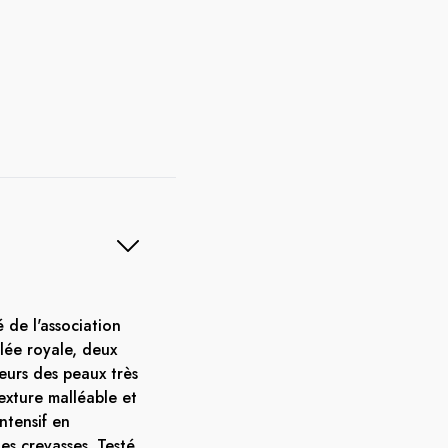
 de l'association
elée royale, deux
teurs des peaux très
exture malléable et
intensif en
es crevasses. Testé