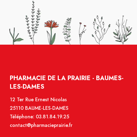
PHARMACIE DE LA PRAIRIE - BAUMES-
LES-DAMES
12 Ter Rue Ernest Nicolas
25110 BAUME-LES-DAMES
Téléphone:
03.81.84.19.25
contact@pharmacieprairie.fr