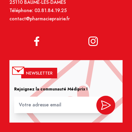
25110 BAUME-LES-DAMES
Téléphone:
03.81.84.19.25
contact@pharmacieprairie.fr
NEWSLETTER
Rejoignez la communauté Médiprix !