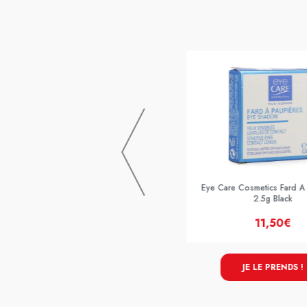
Eye Care Cosmetics Fard A Paupieres
2.5g Chataigne
Eye Care Cosmetics Fard A
2.5g Black
11,50€
11,50€
JE LE PRENDS !
JE LE PRENDS !