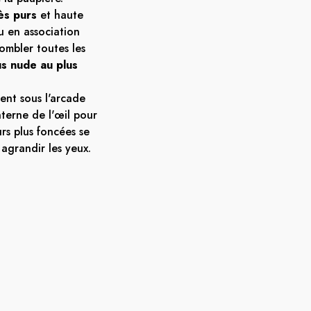
ès purs
et haute
ou en association
combler toutes les
us nude au plus
uent sous l'arcade
interne de l'œil pour
urs plus foncées se
 agrandir les yeux.