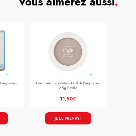
Vous aimerez aussi
.
 Paupieres
Eye Care Cosmetics Fard A Paupieres
2.5g Petale
11,50€
JE LE PRENDS !