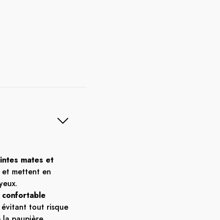
intes mates et
 et mettent en
yeux.
 confortable
évitant tout risque
 la paupière.