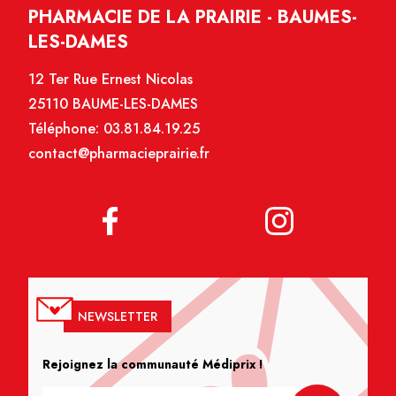
PHARMACIE DE LA PRAIRIE - BAUMES-
LES-DAMES
12 Ter Rue Ernest Nicolas
25110 BAUME-LES-DAMES
Téléphone:
03.81.84.19.25
contact@pharmacieprairie.fr
NEWSLETTER
Rejoignez la communauté Médiprix !