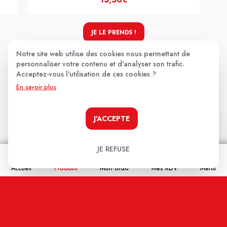
JE LE PRENDS !
Notre site web utilise des cookies nous permettant de
personnaliser votre contenu et d'analyser son trafic.
Acceptez-vous l'utilisation de ces cookies ?
Les avis clients
.
En savoir plus
J'ACCEPTE
Aucun avis pour le moment.
Soyez le premier à donner votre avis !
JE REFUSE
Votre note:
Accueil
Produits
Mon ordo
Mes RDV
Menu
★
★
★
★
★
Votre avis