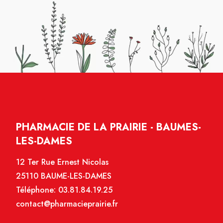
PHARMACIE DE LA PRAIRIE - BAUMES-
LES-DAMES
12 Ter Rue Ernest Nicolas
25110 BAUME-LES-DAMES
Téléphone:
03.81.84.19.25
contact@pharmacieprairie.fr