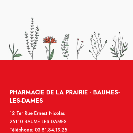
PHARMACIE DE LA PRAIRIE - BAUMES-
LES-DAMES
12 Ter Rue Ernest Nicolas
25110 BAUME-LES-DAMES
Téléphone:
03.81.84.19.25