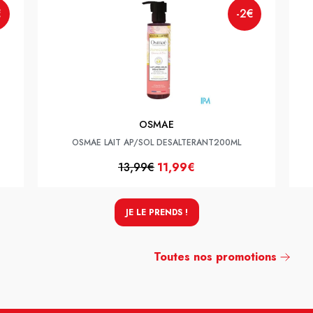
€
-2€
OSMAE
OSMAE LAIT AP/SOL DESALTERANT200ML
13,99€
11,99€
JE LE PRENDS !
Toutes nos promotions