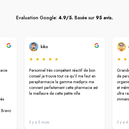
Evaluation Google:
4.9/5.
Basée sur
95 avis.
kiko
★
★
★
★
★
★
★
macie
Personnel très compétent réactif de bon
Grande
conseil je trouve tout ce qu'il me faut en
de par
parapharmacie la gamme mediprix me
organis
convient parfaitement cette pharmacie est
et mêm
la meilleure de cette petite ville
ultra ra
rès
immense
! Bravo
il y a 5 mois
il y a 