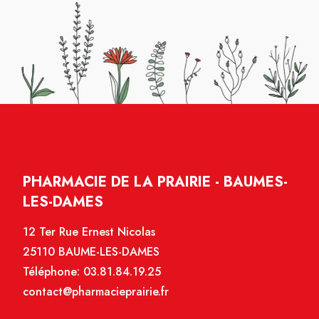
PHARMACIE DE LA PRAIRIE - BAUMES-
LES-DAMES
12 Ter Rue Ernest Nicolas
25110 BAUME-LES-DAMES
Téléphone:
03.81.84.19.25
contact@pharmacieprairie.fr