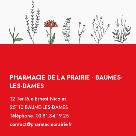
PHARMACIE DE LA PRAIRIE - BAUMES-
LES-DAMES
12 Ter Rue Ernest Nicolas
25110 BAUME-LES-DAMES
Téléphone:
03.81.84.19.25
contact@pharmacieprairie.fr