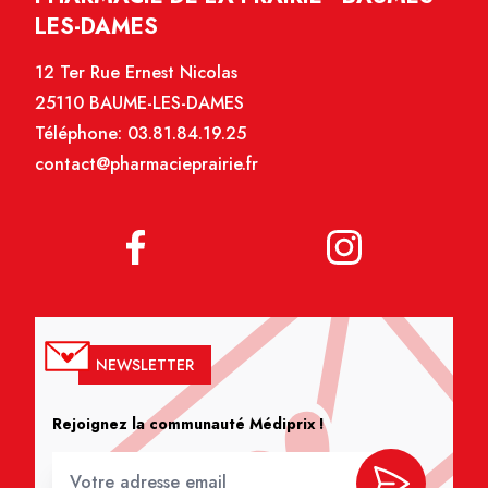
LES-DAMES
12 Ter Rue Ernest Nicolas
25110 BAUME-LES-DAMES
Téléphone:
03.81.84.19.25
contact@pharmacieprairie.fr
NEWSLETTER
Rejoignez la communauté Médiprix !