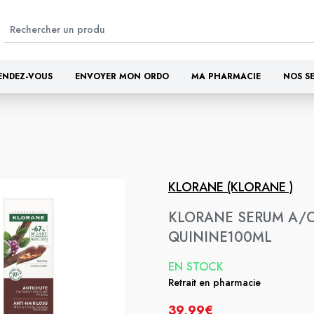
ENDEZ-VOUS
ENVOYER MON ORDO
MA PHARMACIE
NOS S
KLORANE (KLORANE )
KLORANE SERUM A/
QUININE100ML
EN STOCK
Retrait en pharmacie
39,99€