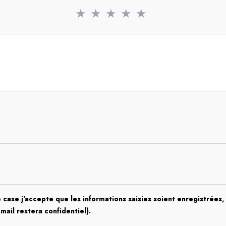
★
★
★
★
★
 case j'accepte que les informations saisies soient enregistrées, 
email restera confidentiel).