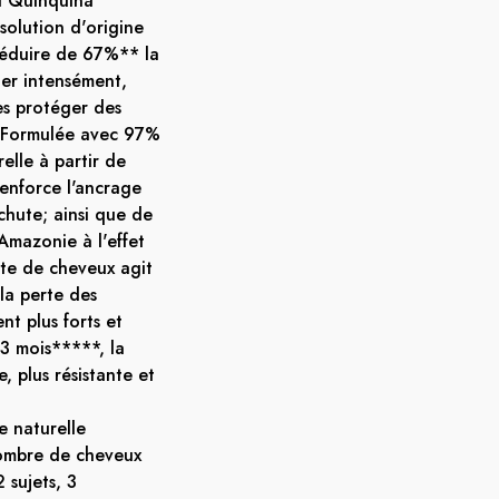
du Quinquina
solution d'origine
 réduire de 67%** la
ier intensément,
les protéger des
ss. Formulée avec 97%
elle à partir de
renforce l'ancrage
 chute; ainsi que de
Amazonie à l'effet
ute de cheveux agit
la perte des
nt plus forts et
 3 mois*****, la
e, plus résistante et
e naturelle
ombre de cheveux
 sujets, 3