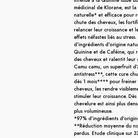
intense à la Quinine issue 
médicinal de Klorane, est la 
naturelle* et efficace pour
chute des cheveux, les fortif
relancer leur croissance et 
effets néfastes liés au stre
d'ingrédients d'origine natur
Quinine et de Caféine, qui 
des cheveux et ralentit leur
Camu camu, un superfruit d'
antistress***, cette cure ch
dès 1 mois**** pour freiner 
cheveux, les rendre visibleme
stimuler leur croissance. Dès
chevelure est ainsi plus dens
plus volumineuse.
*97% d'ingrédients d'origin
**Réduction moyenne du n
perdus. Etude clinique sur 32